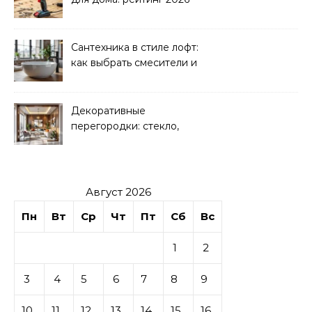
Сантехника в стиле лофт:
как выбрать смесители и
раковины
Декоративные
перегородки: стекло,
дерево, гипсокартон
Август 2026
Пн
Вт
Ср
Чт
Пт
Сб
Вс
1
2
3
4
5
6
7
8
9
10
11
12
13
14
15
16