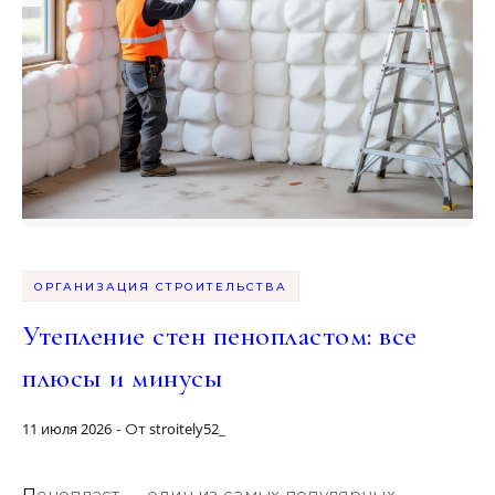
ОРГАНИЗАЦИЯ СТРОИТЕЛЬСТВА
Утепление стен пенопластом: все
плюсы и минусы
11 июля 2026
stroitely52_
- От
Пенопласт — один из самых популярных