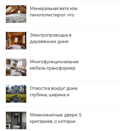
Минеральная вата или
пенополистирол: что
лучше для мансарды?
Электропроводка в
деревянном доме:
требования
безопасности
Многофункциональная
мебель-трансформер
для малогабаритных
квартир
Отмостка вокруг дома:
глубина, ширина и
дренаж
Межкомнатные двери: 5
критериев, о которых
молчат продавцы