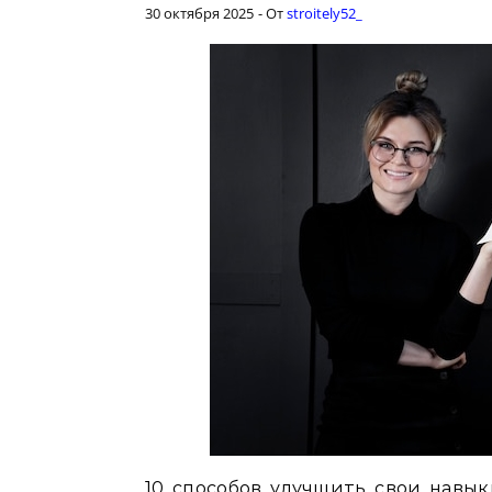
30 октября 2025
- От
stroitely52_
10 способов улучшить свои навык