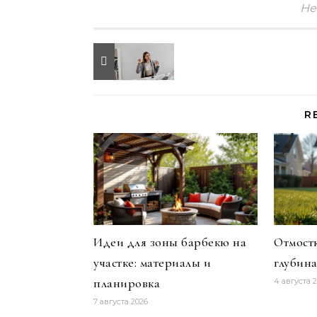
Не
R
Идеи для зоны барбекю на
Отмостк
участке: материалы и
глубин
планировка
4 августа 
7 августа 2026