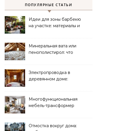
ПОПУЛЯРНЫЕ СТАТЬИ
Идеи для зоны барбекю
на участке: материалы и
планировка
Минеральная вата или
пенополистирол: что
лучше для мансарды?
Электропроводка в
деревянном доме:
требования
безопасности
Многофункциональная
мебель-трансформер
для малогабаритных
квартир
Отмостка вокруг дома: