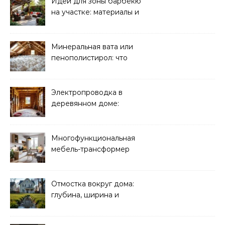
Идеи для зоны барбекю
на участке: материалы и
планировка
Минеральная вата или
пенополистирол: что
лучше для мансарды?
Электропроводка в
деревянном доме:
требования
безопасности
Многофункциональная
мебель-трансформер
для малогабаритных
квартир
Отмостка вокруг дома:
глубина, ширина и
дренаж