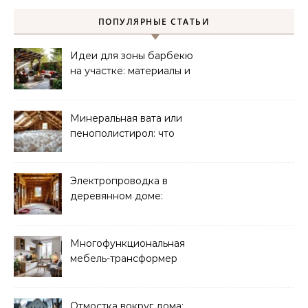
ПОПУЛЯРНЫЕ СТАТЬИ
Идеи для зоны барбекю
на участке: материалы и
планировка
Минеральная вата или
пенополистирол: что
лучше для мансарды?
Электропроводка в
деревянном доме:
требования
безопасности
Многофункциональная
мебель-трансформер
для малогабаритных
квартир
Отмостка вокруг дома: