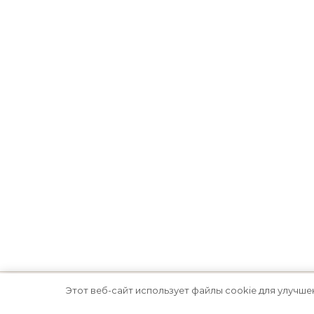
Этот веб-сайт использует файлы cookie для улучше
Тема Graceful от
Optima Themes