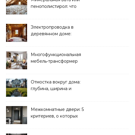
пенополистирол: что
лучше для мансарды?
Электропроводка в
деревянном доме:
требования
безопасности
Многофункциональная
мебель-трансформер
для малогабаритных
квартир
Отмостка вокруг дома:
глубина, ширина и
дренаж
Межкомнатные двери: 5
критериев, о которых
молчат продавцы