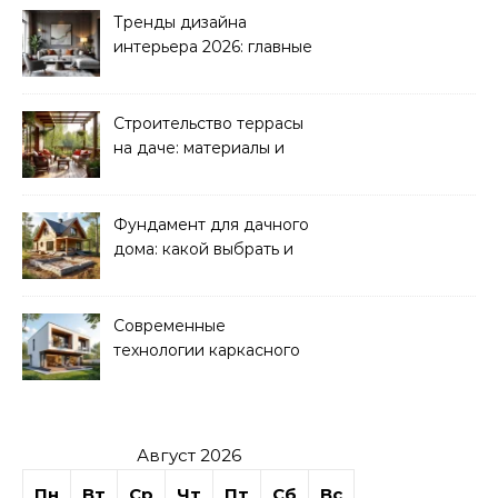
Тренды дизайна
интерьера 2026: главные
направления
Строительство террасы
на даче: материалы и
нюансы
Фундамент для дачного
дома: какой выбрать и
как рассчитать
Современные
технологии каркасного
домостроения
Август 2026
Пн
Вт
Ср
Чт
Пт
Сб
Вс