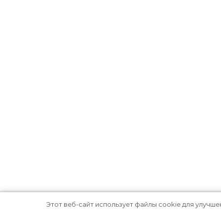
Этот веб-сайт использует файлы cookie для улучше
Тема Graceful от
Optima Themes