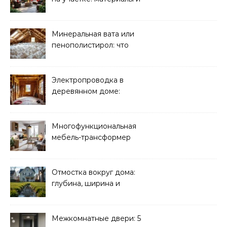
планировка
Минеральная вата или
пенополистирол: что
лучше для мансарды?
Электропроводка в
деревянном доме:
требования
безопасности
Многофункциональная
мебель-трансформер
для малогабаритных
квартир
Отмостка вокруг дома:
глубина, ширина и
дренаж
Межкомнатные двери: 5