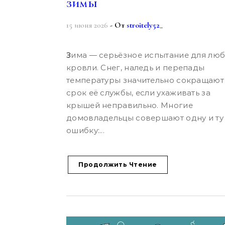
зимы
15 июня 2026
- От
stroitely52_
Зима — серьёзное испытание для любой
кровли. Снег, наледь и перепады
температуры значительно сокращают
срок её службы, если ухаживать за
крышей неправильно. Многие
домовладельцы совершают одну и ту
ошибку:...
Продолжить Чтение