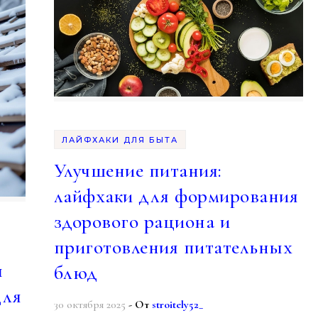
ЛАЙФХАКИ ДЛЯ БЫТА
Улучшение питания:
лайфхаки для формирования
здорового рациона и
приготовления питательных
ы
блюд
для
30 октября 2025
- От
stroitely52_