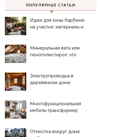
ПОПУЛЯРНЫЕ СТАТЬИ
Идеи для зоны барбекю
на участке: материалы и
планировка
Минеральная вата или
пенополистирол: что
лучше для мансарды?
Электропроводка в
деревянном доме:
требования
безопасности
Многофункциональная
мебель-трансформер
для малогабаритных
квартир
Отмостка вокруг дома: