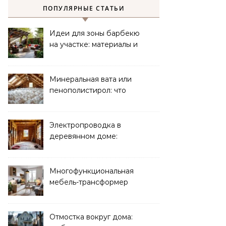
ПОПУЛЯРНЫЕ СТАТЬИ
Идеи для зоны барбекю
на участке: материалы и
планировка
Минеральная вата или
пенополистирол: что
лучше для мансарды?
Электропроводка в
деревянном доме:
требования
безопасности
Многофункциональная
мебель-трансформер
для малогабаритных
квартир
Отмостка вокруг дома: