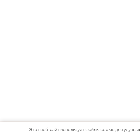
Этот веб-сайт использует файлы cookie для улучше
Тема Graceful от
Optima Themes