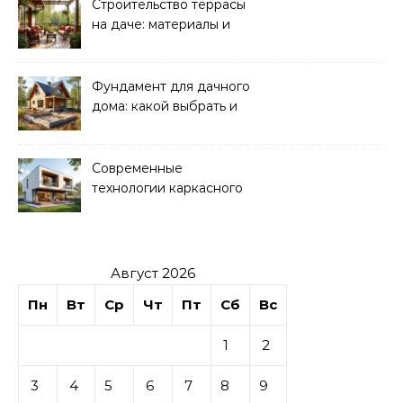
Строительство террасы
на даче: материалы и
нюансы
Фундамент для дачного
дома: какой выбрать и
как рассчитать
Современные
технологии каркасного
домостроения
Август 2026
Пн
Вт
Ср
Чт
Пт
Сб
Вс
1
2
3
4
5
6
7
8
9