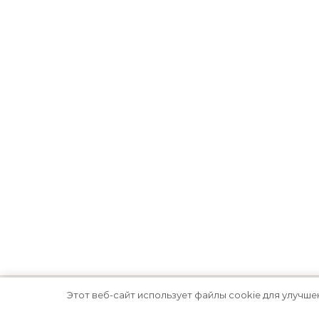
Этот веб-сайт использует файлы cookie для улучше
Тема Graceful от
Optima Themes