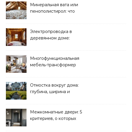
Минеральная вата или
пенополистирол: что
лучше для мансарды?
Электропроводка в
деревянном доме:
требования
безопасности
Многофункциональная
мебель-трансформер
для малогабаритных
квартир
Отмостка вокруг дома:
глубина, ширина и
дренаж
Межкомнатные двери: 5
критериев, о которых
молчат продавцы