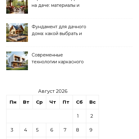
на даче: материалы и
нюансы
Фундамент для дачного
дома: какой выбрать и
как рассчитать
Современные
технологии каркасного
домостроения
Август 2026
Пн
Вт
Ср
Чт
Пт
Сб
Вс
1
2
3
4
5
6
7
8
9